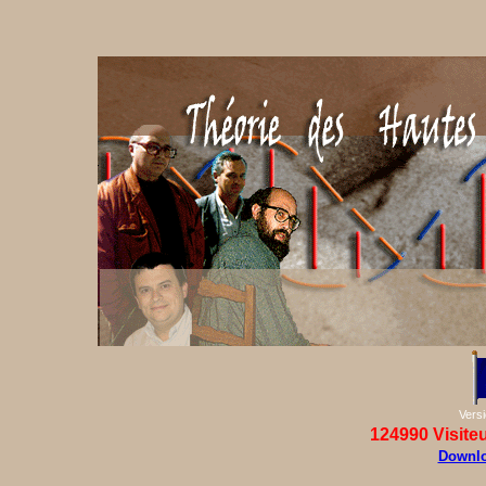
Vers
124990
Visite
Downlo