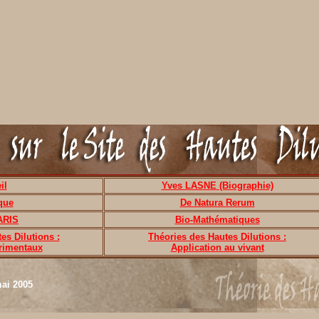
il
Yves LASNE (Biographie)
que
De Natura Rerum
ARIS
Bio-Mathématiques
es Dilutions :
Théories des Hautes Dilutions :
rimentaux
Application au vivant
mai 2005