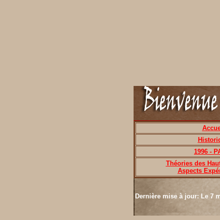
Accue
Histori
1996 - P
Théories des Haut
Aspects Expé
Dernière mise à jour: Le 7 