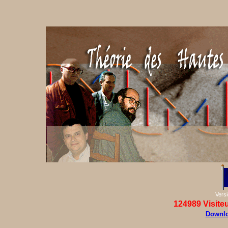
Vers
124989
Visite
Downlo